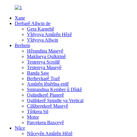
Xane
Derbarê Allwin de
Gera Kargehê
Vîdyoya Amûrên Hêzê
Vîdyoya Allwin
Berhem
Hêrandina Maseyê
Makîneya Qulkirinê
Testereya Scrollê
Testereya Maseyê
Banda Saw
Berhevkarê Tozê
Amûrên lênêrîna erdê
Şmirandina Kember û Dîskê
Qalindkerê Planerê
Qalibkerê Spindle ya Vertical
Cilûbergkerê Maseyê
Tûjkera Şil
Motor
Parçekera Baxçeyê
Nûçe
Nûçeyên Amûrên Hêzê