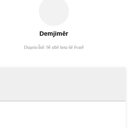
Demjimêr
Duşem-Înê: 9ê sibê heta 6ê êvarê