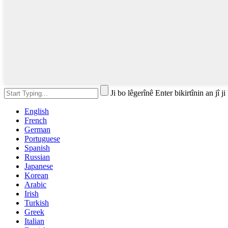
Ji bo lêgerînê Enter bikirtînin an jî j
English
French
German
Portuguese
Spanish
Russian
Japanese
Korean
Arabic
Irish
Turkish
Greek
Italian