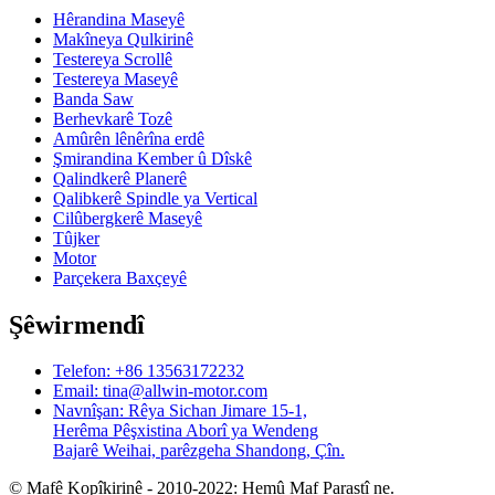
Hêrandina Maseyê
Makîneya Qulkirinê
Testereya Scrollê
Testereya Maseyê
Banda Saw
Berhevkarê Tozê
Amûrên lênêrîna erdê
Şmirandina Kember û Dîskê
Qalindkerê Planerê
Qalibkerê Spindle ya Vertical
Cilûbergkerê Maseyê
Tûjker
Motor
Parçekera Baxçeyê
Şêwirmendî
Telefon: +86 13563172232
Email: tina@allwin-motor.com
Navnîşan: Rêya Sichan Jimare 15-1,
Herêma Pêşxistina Aborî ya Wendeng
Bajarê Weihai, parêzgeha Shandong, Çîn.
© Mafê Kopîkirinê - 2010-2022: Hemû Maf Parastî ne.