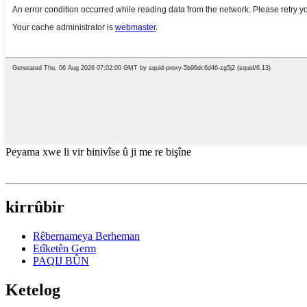
Peyama xwe li vir binivîse û ji me re bişîne
kirrûbir
Rêbernameya Berheman
Etîketên Germ
PAQIJ BÛN
Ketelog