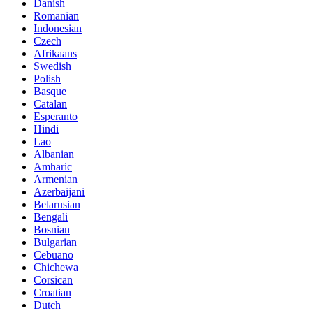
Danish
Romanian
Indonesian
Czech
Afrikaans
Swedish
Polish
Basque
Catalan
Esperanto
Hindi
Lao
Albanian
Amharic
Armenian
Azerbaijani
Belarusian
Bengali
Bosnian
Bulgarian
Cebuano
Chichewa
Corsican
Croatian
Dutch