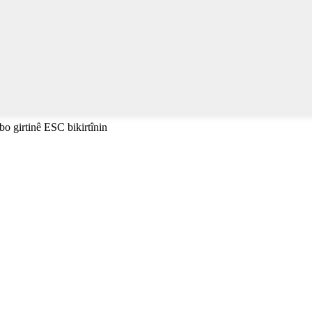
i bo girtinê ESC bikirtînin