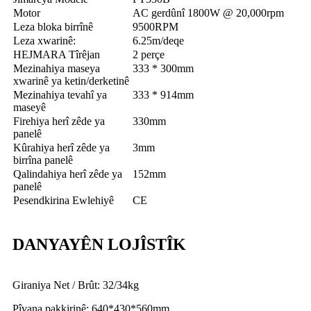
Motor
AC gerdûnî 1800W @ 20,000rpm
Leza bloka birrînê
9500RPM
Leza xwarinê:
6.25m/deqe
HEJMARA Tîrêjan
2 perçe
Mezinahiya maseya
333 * 300mm
xwarinê ya ketin/derketinê
Mezinahiya tevahî ya
333 * 914mm
maseyê
Firehiya herî zêde ya
330mm
panelê
Kûrahiya herî zêde ya
3mm
birrîna panelê
Qalindahiya herî zêde ya
152mm
panelê
Pesendkirina Ewlehiyê
CE
DANYAYÊN LOJÎSTÎK
Giraniya Net / Brût: 32/34kg
Pîvana pakkirinê: 640*430*560mm