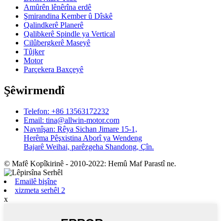
Amûrên lênêrîna erdê
Şmirandina Kember û Dîskê
Qalindkerê Planerê
Qalibkerê Spindle ya Vertical
Cilûbergkerê Maseyê
Tûjker
Motor
Parçekera Baxçeyê
Şêwirmendî
Telefon: +86 13563172232
Email: tina@allwin-motor.com
Navnîşan: Rêya Sichan Jimare 15-1,
Herêma Pêşxistina Aborî ya Wendeng
Bajarê Weihai, parêzgeha Shandong, Çîn.
© Mafê Kopîkirinê - 2010-2022: Hemû Maf Parastî ne.
Emailê bişîne
xizmeta serhêl 2
x