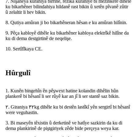
7. Nîşaneya kûrahiya birrînê, rêzika kûrahiyê bi mezinkerê dihêle
ku bikarhêner bilindahiya hildanê rast bikin û xetên pîvanê zûtir
û zelaltir li hev bikin.
8. Qutiya amûran ji bo bikarhêneran hêsan e ku amûran hilînin.
9. Pêça kabloyê dihêle ku bikarhêner kabloya elektrîkê hilîne da
ku di dema destgirtinê de neqelişe.
10. Sertîfîkaya CE.
Hûrgulî
1. Kunên bingehîn ên pêşwext hatine kolandin dihêlin hûn
plankerê bi hêsanî li ser rûyê kar an jî li ser stantê saz bikin.
٢. Giraniya ٣٢kg dihêle ku bi destên lastîkî yên sergirtî bi hêsanî
were veguhastin.
3. Bi maseyên têxistin û derketinê ve hatîye sazkirin da ku di
dema plankirinê de piştgiriyek zêde bide perçeya weya kar.