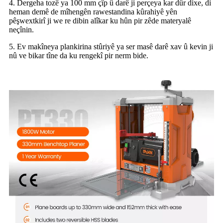
4. Dergeha tozê ya 100 mm çîp û darê ji perçeya kar dûr dixe, di
heman demê de mîhengên rawestandina kûrahiyê yên
pêşwextkirî ji we re dibin alîkar ku hûn pir zêde materyalê
neçînin.
5. Ev makîneya plankirina stûriyê ya ser masê darê xav û kevin ji
nû ve bikar tîne da ku rengekî pir nerm bide.