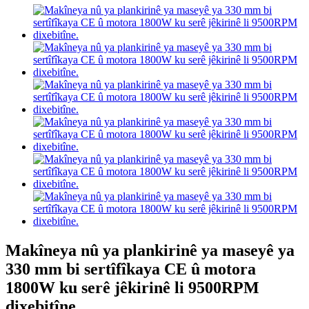
Makîneya nû ya plankirinê ya maseyê ya
330 mm bi sertîfîkaya CE û motora
1800W ku serê jêkirinê li 9500RPM
dixebitîne.