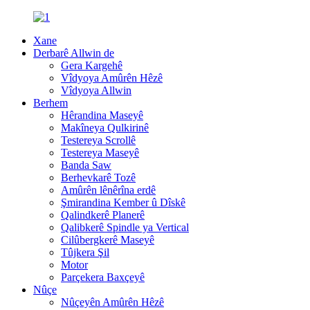
Xane
Derbarê Allwin de
Gera Kargehê
Vîdyoya Amûrên Hêzê
Vîdyoya Allwin
Berhem
Hêrandina Maseyê
Makîneya Qulkirinê
Testereya Scrollê
Testereya Maseyê
Banda Saw
Berhevkarê Tozê
Amûrên lênêrîna erdê
Şmirandina Kember û Dîskê
Qalindkerê Planerê
Qalibkerê Spindle ya Vertical
Cilûbergkerê Maseyê
Tûjkera Şil
Motor
Parçekera Baxçeyê
Nûçe
Nûçeyên Amûrên Hêzê