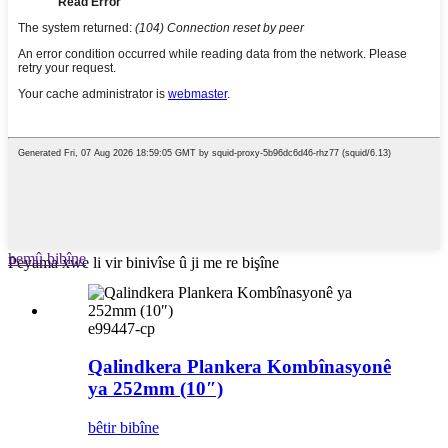
hemû bibîne
Peyama xwe li vir binivîse û ji me re bişîne
e99447-cp
Qalindkera Plankera Kombînasyonê
ya 252mm (10″)
bêtir bibîne