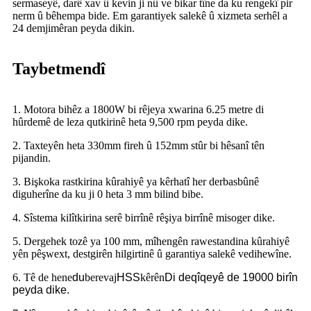
sermaseyê, darê xav û kevin ji nû ve bikar tîne da ku rengekî pir
nerm û bêhempa bide. Em garantiyek salekê û xizmeta serhêl a
24 demjimêran peyda dikin.
Taybetmendî
1. Motora bihêz a 1800W bi rêjeya xwarina 6.25 metre di
hûrdemê de leza qutkirinê heta 9,500 rpm peyda dike.
2. Taxteyên heta 330mm fireh û 152mm stûr bi hêsanî tên
pijandin.
3. Bişkoka rastkirina kûrahiyê ya kêrhatî her derbasbûnê
diguherîne da ku ji 0 heta 3 mm bilind bibe.
4. Sîstema kilîtkirina serê birrînê rêşiya birrînê misoger dike.
5. Dergehek tozê ya 100 mm, mîhengên rawestandina kûrahiyê
yên pêşwext, destgirên hilgirtinê û garantiya salekê vedihewîne.
6. Tê de hene
du
berevaj
HSS
kêrên
Di deqîqeyê de 19000 birîn
peyda dike.