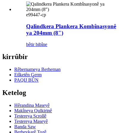
e99447-cp
Qalindkera Plankera Kombînasyonê
ya 204mm (8″)
bêtir bibîne
kirrûbir
Rêbernameya Berheman
Etîketên Germ
PAQIJ BÛN
Ketelog
Hêrandina Maseyê
Makîneya Qulkirinê
Testereya Scrollê
Testereya Maseyê
Banda Saw
Berhevkarê Tozê