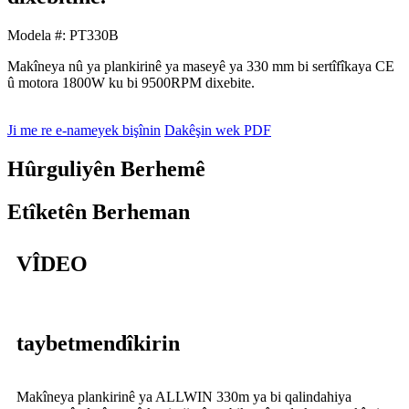
Modela #: PT330B
Makîneya nû ya plankirinê ya maseyê ya 330 mm bi sertîfîkaya CE
û motora 1800W ku bi 9500RPM dixebite.
Ji me re e-nameyek bişînin
Dakêşin wek PDF
Hûrguliyên Berhemê
Etîketên Berheman
VÎDEO
taybetmendîkirin
Makîneya plankirinê ya ALLWIN 330m ya bi qalindahiya