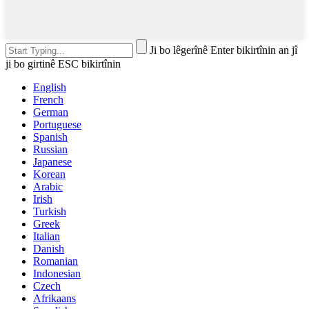
Ji bo lêgerînê Enter bikirtînin an jî
ji bo girtinê ESC bikirtînin
English
French
German
Portuguese
Spanish
Russian
Japanese
Korean
Arabic
Irish
Turkish
Greek
Italian
Danish
Romanian
Indonesian
Czech
Afrikaans