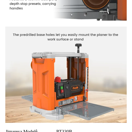
Jimareya Modelê
PT330B