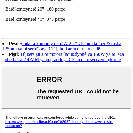
Barê konteynerê 20": 180 perçe
Barê konteynerê 40": 375 perçe
Pêşî:
Şimkera kombo ya 250W 25 * 762mm kemer & dîska
125mm ya bi sertîfîkaya CE ji bo karên dar û metalê
Piştî:
Tûjkera şil a bi motora înduksîyonê ya 150W ya bi leza
guherbar a 250MM ya pejirandî ya CE bi du rêwerzên tûjkirinê